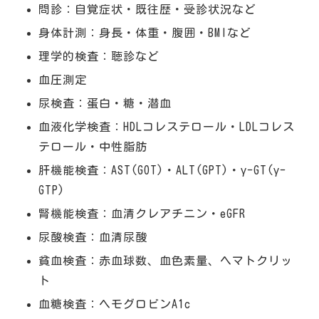
問診：自覚症状・既往歴・受診状況など
身体計測：身長・体重・腹囲・BMIなど
理学的検査：聴診など
血圧測定
尿検査：蛋白・糖・潜血
血液化学検査：HDLコレステロール・LDLコレス
テロール・中性脂肪
肝機能検査：AST(GOT)・ALT(GPT)・γ-GT(γ-
GTP)
腎機能検査：血清クレアチニン・eGFR
尿酸検査：血清尿酸
貧血検査：赤血球数、血色素量、ヘマトクリッ
ト
血糖検査：ヘモグロビンA1c